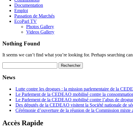
Documentation
Emploi
Passation de Marchés
EcoParl TV
Photos Gallery
Videos Gallery
Nothing Found
It seems we can’t find what you’re looking for. Perhaps searching can
News
Lutte contre les drogues : la mission parlementaire de la CED
Le Parlement de la CEDEAO mobilisé contre la consommation
Le Parlement de la CEDEAO mobilisé contre l’abus de drogues
Des députés de la CEDEAO visitent la Société nationale de sécu
Cérémonie d’ouverture de la réunion de la Commission mixte
Accès Rapide