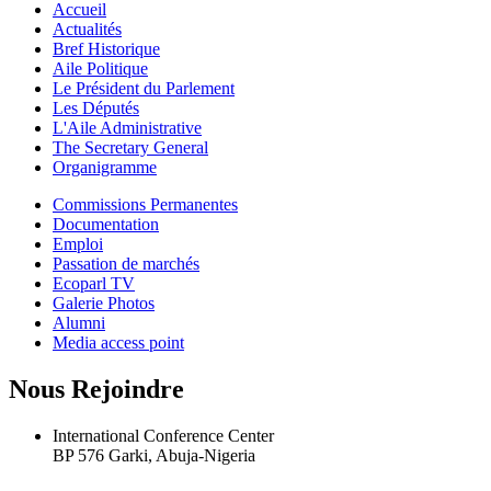
Accueil
Actualités
Bref Historique
Aile Politique
Le Président du Parlement
Les Députés
L'Aile Administrative
The Secretary General
Organigramme
Commissions Permanentes
Documentation
Emploi
Passation de marchés
Ecoparl TV
Galerie Photos
Alumni
Media access point
Nous Rejoindre
International Conference Center
BP 576 Garki, Abuja-Nigeria